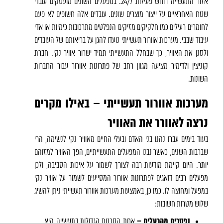
אזור התעשייה רוחש פעילות 24/7. במפעלים השונים מועסקים עובדי
שטח האחראיים על ייצור מוצרים שונים. עובדים אלה חשופים לא פעם
לחומרים רעילים כמו חלקיקים מזיקים הנפלטים מתרכובות כימיות או אדי
עיבוד שבבי. מערכות אוורור תעשייתי נועדו להגן על בריאותם של העובדים
ולסנן את האוויר, כך שבחלל התעשייתי תמיד ישרור אוויר נקי. חברת
קוניצין ולדימיר מציעה מגוון רחב של פתרונות אוורור עבור החברות
השונות.
מערכות אוורור תעשייתי – באילו מקרים
נרצה לאוורר את האוויר
בעוד בימים עברו נהנו בני האדם ובעלי החיים מאוויר נקי לנשימה, הרי
שברבות השנים, כאשר נבנו המפעלים התעשייתיים, הפך האוויר למזוהם
יותר. היום קיימת מודעות רבה לצורך לשמור על איכות הסביבה, ולכן
מפעלים רבים דואגים לפתרונות אוורור המסייעים לשמור על אוויר נקי
במפעל ומחוצה לו. כמו כן, באמצעות מערכות אוורור תעשייתי ניתן להשיג
שלוש מטרות חשובות:
נפטרים מהרעלים –
אחת הסכנות הגדולות בתעשייה היא