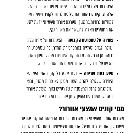
הצטברות של רעלים וחומרים כימיים שונים באוויר. חומרים
אלה מזיקים לבריאות. הם עלולים לגרום לקוצר נשימה ואף
למחלות כרוניות בהמשך. מערכת אוורור תעשייתי יודעת לסנן
את החומרים האלה ולהשאיר את האוויר נקי.
שמירה על טמפרטורה קבועה –
הצטברות של אדים וגזים
עלולה לגרום לעלייה בטמפרטורת החדר, כך שטמפרטורה
גבוהה מן הרגיל תפגע בתפקוד העובדים במפעל. סינון האדים
והגזים על ידי מערכת אוורור מווסת את הטמפרטורה.
סיוע בעת שריפה –
בעת אירע דליקה, האש היא לא
היחידה שעלולה להרוג. העשן מסוכן לא פחות ממנה, והוא
עלול לגרום לחנק ולהצטברות של רעלים בגוף. מערכת אוורור
יודעת להתמודד עם העשן ולסנן אותו עד בוא הכבאים.
ממי קונים אמצעי אוורור?
מערכות אוורור תעשייתי הן מערכות מורכבות הדורשות התקנה יסודית.
משום כך, אם יש לכם מפעל או חנות תעשייתית, חשוב לפנות לחברה