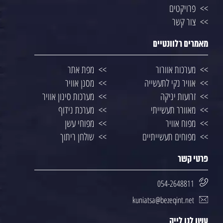
פרויקטים
צור קשר
מאמרים רלוונטיים
מערכות אוורור
מפת אתר
אוויר נקי לתעשייה
מסנן אוויר
זרועות יניקה
מערכות סינון אוויר
מאוורר תעשייתי
מערכת נידוף
מפוח אוויר
מפוחי עשן
מפוחים תעשייתיים
שולחן ריתוך
פרטי קשר
054-2648811
kuniatsa@bezeqint.net
עשו לנו לייק