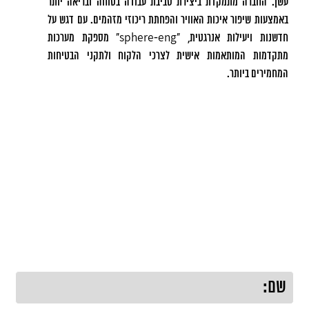
עשן. החברה מתמקדת ביצירת סביבת עבודה בטוחה ובריאה יותר
באמצעות שיפור איכות האוויר והפחתת ריכוזי מזהמים. עם דגש על
חדשנות ויעילות אנרגטית, "sphere-eng" מספקת מערכות
מתקדמות המותאמות אישית לצרכי הלקוח ולתקני הבטיחות
המחמירים ביותר.
לקבלת הצעת מחיר, השאירו פרטים