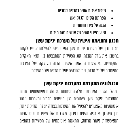
שיפור איכות אוויר במבנים סגורים
הפחתת הסיכון לנזקי אש
הגנה על ציוד ותשתיות
סיוע בפינוי מהיר של אנשים בעת חירום
תכנון והתאמה אישית של מערכת יניקת עשן
תכנון נכון של מערכת יניקת עשן הוא קריטי להצלחתה. יש לקחת
בחשבון את גודל המבנה, סוג הפעילות המתבצעת בו, ותנאי האקלים
המקומיים. באמצעות התאמה אישית והבנה מעמיקה של הצרכים
המיוחדים של כל מבנה, ניתן להבטיח יעילות מרבית של המערכת.
טכנולוגיה מתקדמת במערכות יניקת עשן
במהלך השנים האחרונות חלה התפתחות טכנולוגית משמעותית בתחום
המערכות יניקת עשן. פיתוחים כגון חיישנים חכמים ומערכות ניהול
אוטומטיות מאפשרים להפעיל את המערכות בצורה יעילה ומדויקת יותר,
תוך חיסכון באנרגיה ושיפור בפריון. מערכות אלו מצוידות בטכנולוגיות
המאפשרות ניטור מרחוק, התאמה אוטומטית של הפעילות בהתאם