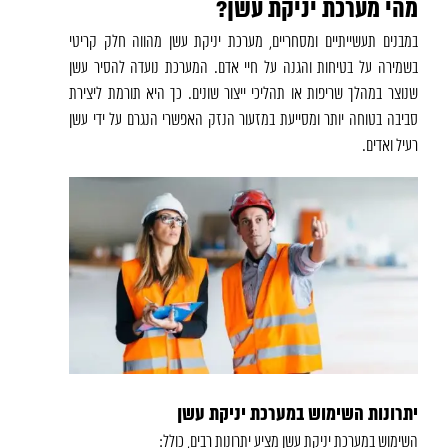
מהי מערכת יניקת עשן?
במבנים תעשייתיים ומסחריים, מערכת יניקת עשן מהווה חלק קריטי
בשמירה על בטיחות והגנה על חיי אדם. המערכת נועדה להסיר עשן
שנוצר במהלך שריפות או תהליכי ייצור שונים. כך היא תורמת ליצירת
סביבה בטוחה יותר ומסייעת במזעור הנזק האפשרי הנגרם על ידי עשן
רעיל ואדים.
יתרונות השימוש במערכת יניקת עשן
השימוש במערכת יניקת עשן מציע יתרונות רבים, כולל: