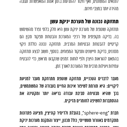
לתנאים המשתנים, ואף חיבור להתרעות בזמן אמת המאפשרות תגובה
מהירה יותר במצבי חירום.
תחזוקה נכונה של מערכת יניקת עשן
תחזוקה שוטפת של מערכת יניקת עשן היא חלק בלתי נפרד מהשימוש
בה. בדיקה תקופתית של רכיבי המערכת והבטחת תפקוד תקין הם
קריטיים להבטחת הבטיחות המרבית. תחזוקה נכונה כוללת ניקוי
מסננים, בדיקת חיישנים ותפקוד המפוחים. בנוסף, חשוב לבצע תחזוקה
בהתאם להוראות היצרן ולפי לוחות זמנים שנקבעו מראש, כדי להבטיח
עמידות ויעילות מרבית של המערכת לאורך זמן.
מעבר לדברים הטכניים, תחזוקה שוטפת מתרחקת מעבר למניעת
ליקויים: היא תורמת לשיפור איכות החיים בעבודה של המשתמשים,
בכך שהיא מבטיחה סביבת עבודה בריאה יותר ומקטינה את
ההסתברות לחשיפה לחומרים מזיקים.
חברת "sphere-eng", בהובלת ולדימיר קוניצין, מציעה פתרונות
מתקדמים באוורור תעשייתי, כולל תכנון, ייצור והתקנת מערכות יניקת